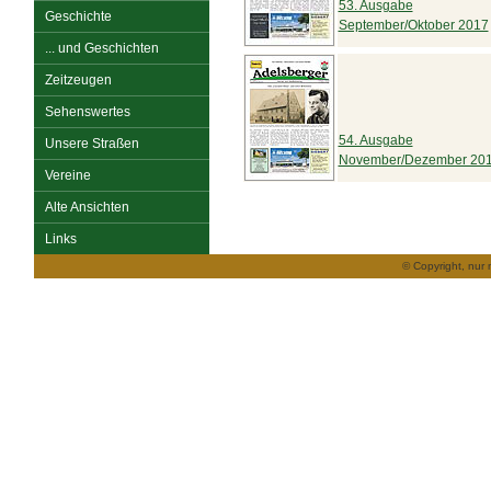
53. Ausgabe
Geschichte
September/Oktober 2017
... und Geschichten
Zeitzeugen
Sehenswertes
54. Ausgabe
Unsere Straßen
November/Dezember 20
Vereine
Alte Ansichten
Links
© Copyright, nur