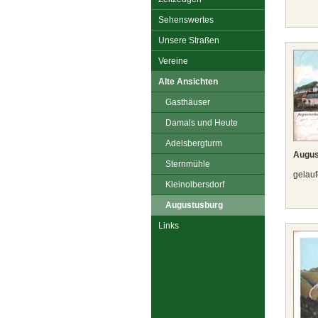
Sehenswertes
Unsere Straßen
Vereine
Alte Ansichten
Gasthäuser
Damals und Heute
Adelsbergturm
Augus
Sternmühle
gelauf
Kleinolbersdorf
Augustusburg
Links