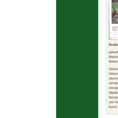
Draht
gelauf
Metzi
Müller
Gedruc
Höhen
oberer
mit de
Annabe
Waldlu
Reizen
von P
durch 