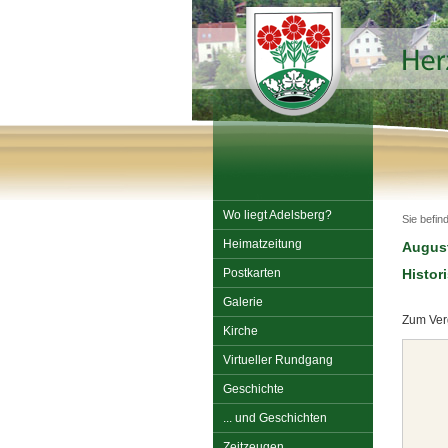
Wo liegt Adelsberg?
Sie befin
Heimatzeitung
Augus
Postkarten
Histor
Galerie
Zum Verg
Kirche
Virtueller Rundgang
Geschichte
... und Geschichten
Zeitzeugen