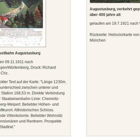
Augustusburg, verkehrt gepf
über 400 jahre alt
gelaufen am 19.7.1921 nach 
Rückseite: Helioclorkarte von
München
seilbahn Augustusburg
en 09.11.1911 nach
ngen/Würtemberg, Druck: Richard
 Chz.
kter Text auf der Karte: "Länge 1230m.
unterschied zwischen unterer und
 Station 168,53 m. Direkte Verbindung
r Staatseisenbahn-Linie: Chemnitz-
rg-Weipert. Beliebter Höhen- und
ftkurort. Althistorisches Schloss.
de Villenkolonie. Beliebter Wohnsitz
ensionären und Rentnern. Prospekte
Stadtrat."