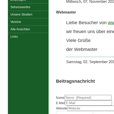
Mittwoch, 07. November 20
Sehenswertes
Webmaster
Unsere Straßen
Liebe Besucher von
ww
Vereine
Alte Ansichten
wir freuen uns über ei
Links
Viele Grüße
der Webmaster
Samstag, 02. September 20
Beitragsnachricht
Name
E-Mail
Website