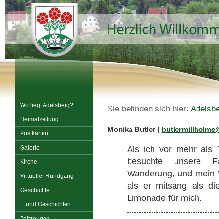
Wo liegt Adelsberg?
Sie befinden sich hier:
Adelsbe
Heimatzeitung
Monika Butler (
butlermillholme
Postkarten
Galerie
Als ich vor mehr als 
besuchte unsere F
Kirche
Wanderung, und mein V
Virtueller Rundgang
als er mitsang als di
Geschichte
Limonade für mich.
... und Geschichten
Zeitzeugen