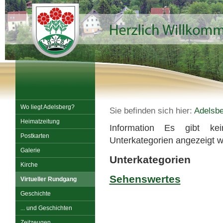
Wo liegt Adelsberg?
Sie befinden sich hier:
Adelsbe
Heimatzeitung
Information
Es gibt kein
Postkarten
Unterkategorien angezeigt w
Galerie
Unterkategorien
Kirche
Sehenswertes
Virtueller Rundgang
Geschichte
... und Geschichten
Zeitzeugen