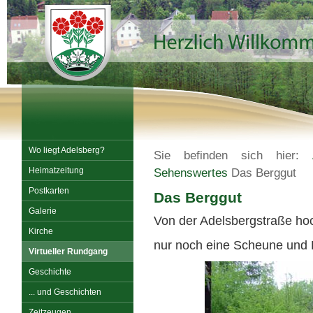
Wo liegt Adelsberg?
Sie befinden sich hier:
Heimatzeitung
Sehenswertes
Das Berggut
Postkarten
Das Berggut
Galerie
Von der Adelsbergstraße ho
Kirche
nur noch eine Scheune und 
Virtueller Rundgang
Geschichte
... und Geschichten
Zeitzeugen